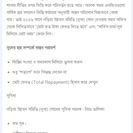
শাখার নীতির ওপর ভিত্তি করে পরিবর্তন হতে পারে। অনেক সময় এনজিওগুলো
বার্ষিক হার বললেও কিস্তি কাঠামো অনুযায়ী বাস্তব পরিশোধ ভিন্নভাবে বোঝা
যায়। তাই ২০২৬ সালে নড়িয়া উন্নয়ন সমিতি (নুসা) লোন নেওয়ার সময় অফিস
থেকে লিখিতভাবে “মোট কত টাকা ফেরত দিতে হবে” এবং “সার্ভিস চার্জ/সুদ
মিলিয়ে মোট খরচ” জেনে নিন।
সুদের হার সম্পর্কে বাস্তব পরামর্শ
কিস্তির সংখ্যা ও সময়কাল মিলিয়ে তুলনা করুন
শুধু “শতাংশ” শুনে সিদ্ধান্ত নেবেন না
মোট ফেরত (Total Repayment) হিসাব করে দেখুন
সুবিধা
নড়িয়া উন্নয়ন সমিতি (নুসা) লোনের সুবিধা অনেক। নিচে তালিকা:
কম সুদ।