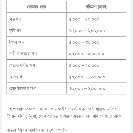
লোনের ধরন
পরিমাণ (টাকা)
ক্ষুদ্রঋণ
৫,০০০ – ৫০,০০০
কৃষি ঋণ
১০,০০০ – ১,০০,০০০
শিক্ষা ঋণ
৫,০০০ – ৩০,০০০
নারী উদ্যোক্তা ঋণ
২০,০০০ – ২,০০,০০০
অত্যন্ত দরিদ্র ঋণ
৫,০০০ – ২০,০০০
সফল ঋণ
৫০,০০০ – ১,০০,০০০
ছোট উদ্যোগ ঋণ
৩০,০০০ – ১,৫০,০০০
এই পরিমাণ প্রকল্প এবং আবেদনকারীর সামর্থ্য অনুসারে নির্ধারিত। নড়িয়া
উন্নয়ন সমিতি (নুসা) লোন ২০২৬ এ আরও বাড়ানো যায় যদি যোগ্যতা থাকে।
নড়িয়া উন্নয়ন সমিতি (নুসা) লোন পদ্ধতি