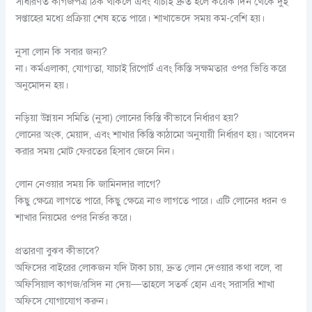
সাধারণত কাগজপত্র ঠিক থাকলে এবং যাচাই দ্রুত হলে কয়েক দিন থেকে দুই
সপ্তাহের মধ্যে প্রক্রিয়া শেষ হতে পারে। শাখাভেদে সময় কম-বেশি হয়।
নুসা লোন কি সবার জন্য?
না। কর্মএলাকা, যোগ্যতা, যাচাই রিপোর্ট এবং কিস্তি সক্ষমতার ওপর ভিত্তি করে
অনুমোদন হয়।
নড়িয়া উন্নয়ন সমিতি (নুসা) লোনের কিস্তি কীভাবে নির্ধারণ হয়?
লোনের অংক, মেয়াদ, এবং শাখার কিস্তি কাঠামো অনুযায়ী নির্ধারণ হয়। আবেদন
করার সময় মোট ফেরতের হিসাব জেনে নিন।
লোন নেওয়ার সময় কি জামিনদার লাগে?
কিছু ক্ষেত্রে লাগতে পারে, কিছু ক্ষেত্রে নাও লাগতে পারে। এটি লোনের ধরন ও
শাখার নিয়মের ওপর নির্ভর করে।
প্রতারণা বুঝব কীভাবে?
অফিসের বাইরের লোকজন যদি টাকা চায়, দ্রুত লোন দেওয়ার কথা বলে, বা
অফিসিয়াল কাগজ/রসিদ না দেয়—তাহলে সতর্ক হোন এবং সরাসরি শাখা
অফিসে যোগাযোগ করুন।