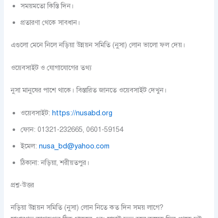
সময়মতো কিস্তি দিন।
প্রতারণা থেকে সাবধান।
এগুলো মেনে নিলে নড়িয়া উন্নয়ন সমিতি (নুসা) লোন ভালো ফল দেয়।
ওয়েবসাইট ও যোগাযোগের তথ্য
নুসা মানুষের পাশে থাকে। বিস্তারিত জানতে ওয়েবসাইট দেখুন।
ওয়েবসাইট:
https://nusabd.org
ফোন: 01321-232665, 0601-59154
ইমেল:
nusa_bd@yahoo.com
ঠিকানা: নড়িয়া, শরীয়তপুর।
প্রশ্ন-উত্তর
নড়িয়া উন্নয়ন সমিতি (নুসা) লোন নিতে কত দিন সময় লাগে?