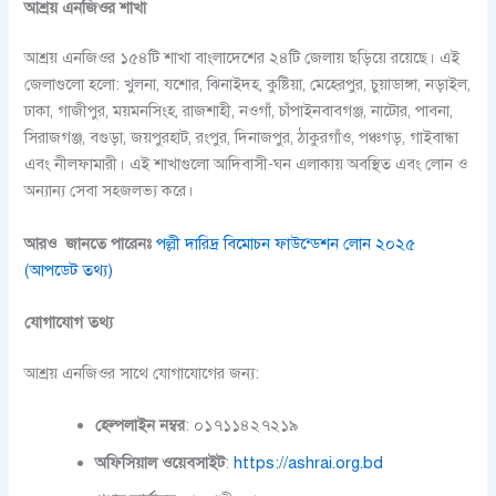
আশ্রয় এনজিওর শাখা
আশ্রয় এনজিওর ১৫৪টি শাখা বাংলাদেশের ২৪টি জেলায় ছড়িয়ে রয়েছে। এই
জেলাগুলো হলো: খুলনা, যশোর, ঝিনাইদহ, কুষ্টিয়া, মেহেরপুর, চুয়াডাঙ্গা, নড়াইল,
ঢাকা, গাজীপুর, ময়মনসিংহ, রাজশাহী, নওগাঁ, চাঁপাইনবাবগঞ্জ, নাটোর, পাবনা,
সিরাজগঞ্জ, বগুড়া, জয়পুরহাট, রংপুর, দিনাজপুর, ঠাকুরগাঁও, পঞ্চগড়, গাইবান্ধা
এবং নীলফামারী। এই শাখাগুলো আদিবাসী-ঘন এলাকায় অবস্থিত এবং লোন ও
অন্যান্য সেবা সহজলভ্য করে।
আরও জানতে পারেনঃ
পল্লী দারিদ্র বিমোচন ফাউন্ডেশন লোন ২০২৫
(আপডেট তথ্য)
যোগাযোগ তথ্য
আশ্রয় এনজিওর সাথে যোগাযোগের জন্য:
হেল্পলাইন নম্বর
: ০১৭১১৪২৭২১৯
অফিসিয়াল ওয়েবসাইট
:
https://ashrai.org.bd